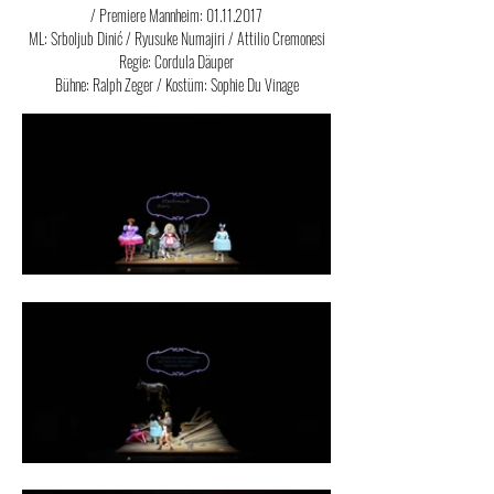
/ Premiere Mannheim:
01.11.2017
ML: Srboljub Dinić / Ryusuke Numajiri / Attilio Cremonesi
Regie: Cordula Däuper
Bühne: Ralph Zeger / Kostüm: Sophie Du Vinage